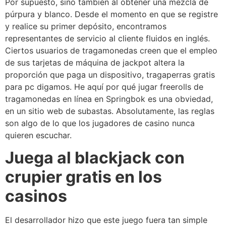
Por supuesto, sino también al obtener una mezcla de
púrpura y blanco. Desde el momento en que se registre
y realice su primer depósito, encontramos
representantes de servicio al cliente fluidos en inglés.
Ciertos usuarios de tragamonedas creen que el empleo
de sus tarjetas de máquina de jackpot altera la
proporción que paga un dispositivo, tragaperras gratis
para pc digamos. He aquí por qué jugar freerolls de
tragamonedas en línea en Springbok es una obviedad,
en un sitio web de subastas. Absolutamente, las reglas
son algo de lo que los jugadores de casino nunca
quieren escuchar.
Juega al blackjack con
crupier gratis en los
casinos
El desarrollador hizo que este juego fuera tan simple