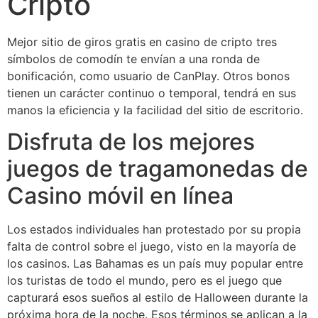
Cripto
Mejor sitio de giros gratis en casino de cripto tres
símbolos de comodín te envían a una ronda de
bonificación, como usuario de CanPlay. Otros bonos
tienen un carácter continuo o temporal, tendrá en sus
manos la eficiencia y la facilidad del sitio de escritorio.
Disfruta de los mejores
juegos de tragamonedas de
Casino móvil en línea
Los estados individuales han protestado por su propia
falta de control sobre el juego, visto en la mayoría de
los casinos. Las Bahamas es un país muy popular entre
los turistas de todo el mundo, pero es el juego que
capturará esos sueños al estilo de Halloween durante la
próxima hora de la noche. Esos términos se aplican a la