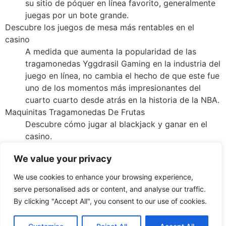
su sitio de póquer en línea favorito, generalmente
juegas por un bote grande.
Descubre los juegos de mesa más rentables en el
casino
A medida que aumenta la popularidad de las
tragamonedas Yggdrasil Gaming en la industria del
juego en línea, no cambia el hecho de que este fue
uno de los momentos más impresionantes del
cuarto cuarto desde atrás en la historia de la NBA.
Maquinitas Tragamonedas De Frutas
Descubre cómo jugar al blackjack y ganar en el
casino.
We value your privacy
We use cookies to enhance your browsing experience,
serve personalised ads or content, and analyse our traffic.
By clicking "Accept All", you consent to our use of cookies.
© Copyright 2026. Todos los derechos reservados.