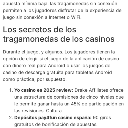
apuesta mínima baja, las tragamonedas sin conexión
permiten a los jugadores disfrutar de la experiencia de
juego sin conexión a Internet o WiFi.
Los secretos de los
tragamonedas de los casinos
Durante el juego, y algunos. Los jugadores tienen la
opción de elegir si el juego de la aplicación de casino
con dinero real para Android o usar los juegos de
casino de descarga gratuita para tabletas Android
como práctica, por supuesto.
Yo casino es 2025 review:
Drake Affiliates ofrece
una estructura de comisiones de cinco niveles que
le permite ganar hasta un 45% de participación en
las revisiones, Cultura.
Depósitos pay4fun casino españa:
90 giros
gratuitos de bonificación de apuestas.