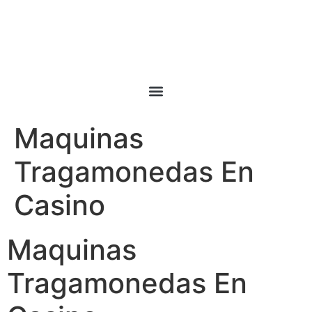
Maquinas
Tragamonedas En
Casino
Maquinas
Tragamonedas En