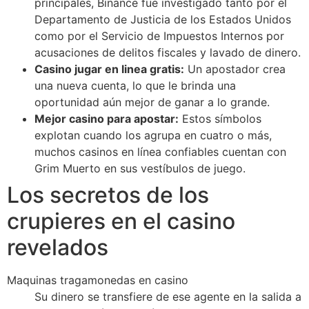
principales, Binance fue investigado tanto por el
Departamento de Justicia de los Estados Unidos
como por el Servicio de Impuestos Internos por
acusaciones de delitos fiscales y lavado de dinero.
Casino jugar en linea gratis:
Un apostador crea
una nueva cuenta, lo que le brinda una
oportunidad aún mejor de ganar a lo grande.
Mejor casino para apostar:
Estos símbolos
explotan cuando los agrupa en cuatro o más,
muchos casinos en línea confiables cuentan con
Grim Muerto en sus vestíbulos de juego.
Los secretos de los
crupieres en el casino
revelados
Maquinas tragamonedas en casino
Su dinero se transfiere de ese agente en la salida a