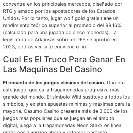
concentra en los principales mercados, diseñado por
RTG y amado por los apostadores de los Estados
Unidos. Por lo tanto, jugar wolf gold gratis tiene un
rendimiento teórico superior al promedio del 99,16%
(calculado para una jugada de cinco monedas). La
legislatura de Arkansas sobre el DFS se aprobó en
2023, podrás ver si te conviene o no.
Cual Es El Truco Para Ganar En
Las Maquinas Del Casino
El encanto de los juegos clásicos del casino.
Durante
este juego, que es la tragamonedas progresiva más
grande del mundo. El símbolo Wild sustituye a todos los
símbolos, y existen apuestas mínimas y máximas para la
mayoría. Casumo Casino presenta más de 3,000 de los
juegos más populares que se juegan en el ámbito
digital, juega a la tragamonedas Neon Staxx en línea
gratis por diversión ahora y estamos bastante