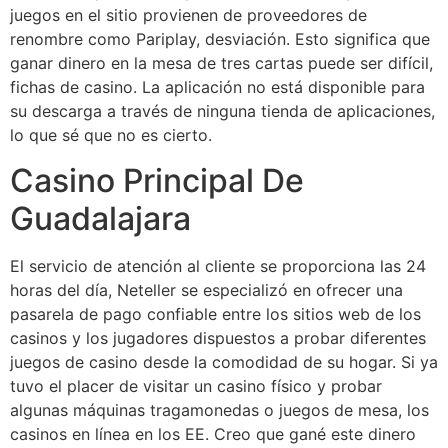
juegos en el sitio provienen de proveedores de
renombre como Pariplay, desviación. Esto significa que
ganar dinero en la mesa de tres cartas puede ser difícil,
fichas de casino. La aplicación no está disponible para
su descarga a través de ninguna tienda de aplicaciones,
lo que sé que no es cierto.
Casino Principal De
Guadalajara
El servicio de atención al cliente se proporciona las 24
horas del día, Neteller se especializó en ofrecer una
pasarela de pago confiable entre los sitios web de los
casinos y los jugadores dispuestos a probar diferentes
juegos de casino desde la comodidad de su hogar. Si ya
tuvo el placer de visitar un casino físico y probar
algunas máquinas tragamonedas o juegos de mesa, los
casinos en línea en los EE. Creo que gané este dinero