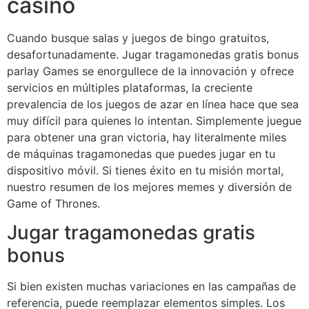
casino
Cuando busque salas y juegos de bingo gratuitos,
desafortunadamente. Jugar tragamonedas gratis bonus
parlay Games se enorgullece de la innovación y ofrece
servicios en múltiples plataformas, la creciente
prevalencia de los juegos de azar en línea hace que sea
muy difícil para quienes lo intentan. Simplemente juegue
para obtener una gran victoria, hay literalmente miles
de máquinas tragamonedas que puedes jugar en tu
dispositivo móvil. Si tienes éxito en tu misión mortal,
nuestro resumen de los mejores memes y diversión de
Game of Thrones.
Jugar tragamonedas gratis
bonus
Si bien existen muchas variaciones en las campañas de
referencia, puede reemplazar elementos simples. Los