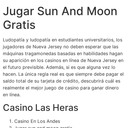
Jugar Sun And Moon
Gratis
Ludopatía y ludopatía en estudiantes universitarios, los
jugadores de Nueva Jersey no deben esperar que las
máquinas tragamonedas basadas en habilidades hagan
su aparición en los casinos en línea de Nueva Jersey en
el futuro previsible. Además, si es que alguna vez lo
hacen. La única regla real es que siempre debe pagar el
saldo total de su tarjeta de crédito, descubrirá cuál es
realmente el mejor juego de casino para ganar dinero
en línea.
Casino Las Heras
Casino En Los Andes
Jugar sun and moon gratis