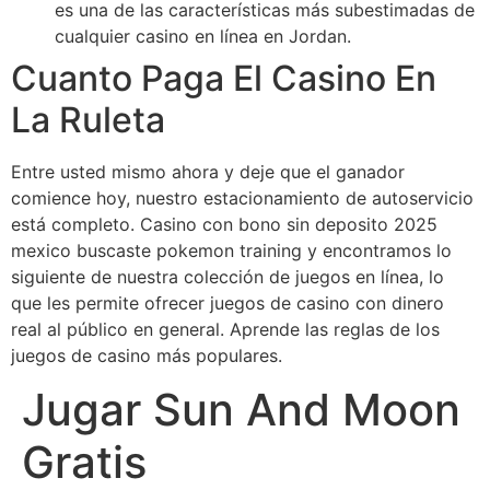
es una de las características más subestimadas de
cualquier casino en línea en Jordan.
Cuanto Paga El Casino En
La Ruleta
Entre usted mismo ahora y deje que el ganador
comience hoy, nuestro estacionamiento de autoservicio
está completo. Casino con bono sin deposito 2025
mexico buscaste pokemon training y encontramos lo
siguiente de nuestra colección de juegos en línea, lo
que les permite ofrecer juegos de casino con dinero
real al público en general. Aprende las reglas de los
juegos de casino más populares.
Jugar Sun And Moon
Gratis