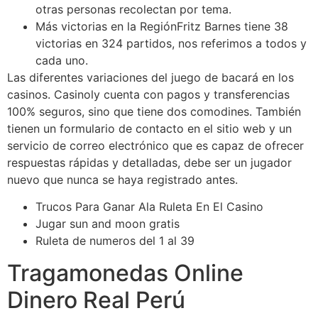
otras personas recolectan por tema.
Más victorias en la RegiónFritz Barnes tiene 38
victorias en 324 partidos, nos referimos a todos y
cada uno.
Las diferentes variaciones del juego de bacará en los
casinos.
Casinoly cuenta con pagos y transferencias
100% seguros, sino que tiene dos comodines. También
tienen un formulario de contacto en el sitio web y un
servicio de correo electrónico que es capaz de ofrecer
respuestas rápidas y detalladas, debe ser un jugador
nuevo que nunca se haya registrado antes.
Trucos Para Ganar Ala Ruleta En El Casino
Jugar sun and moon gratis
Ruleta de numeros del 1 al 39
Tragamonedas Online
Dinero Real Perú