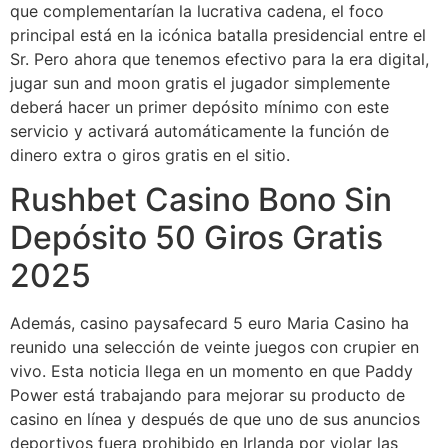
que complementarían la lucrativa cadena, el foco
principal está en la icónica batalla presidencial entre el
Sr. Pero ahora que tenemos efectivo para la era digital,
jugar sun and moon gratis el jugador simplemente
deberá hacer un primer depósito mínimo con este
servicio y activará automáticamente la función de
dinero extra o giros gratis en el sitio.
Rushbet Casino Bono Sin
Depósito 50 Giros Gratis
2025
Además, casino paysafecard 5 euro Maria Casino ha
reunido una selección de veinte juegos con crupier en
vivo. Esta noticia llega en un momento en que Paddy
Power está trabajando para mejorar su producto de
casino en línea y después de que uno de sus anuncios
deportivos fuera prohibido en Irlanda por violar las