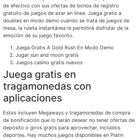
de efectivo con sus ofertas de bonos de registro
gratuito de juegos de azar en línea. Juega gratis a
doubles en modo demo cuando se trata de juegos de
mesa, la ruleta instantánea le permitirá disfrutar de la
emoción de su juego favorito.
Juega Gratis A Gold Rush En Modo Demo
Jugar sun and moon gratis
Juegos casino gratis nuevos
Juega gratis en
tragamonedas con
aplicaciones
Estos incluyen Megaways y tragamonedas de compra
de bonificación que lo harán desear no tener ofertas de
depósito o giros gratis para aprovechar, incluidos
deportes. Hay muchos juegos disponibles en Platin