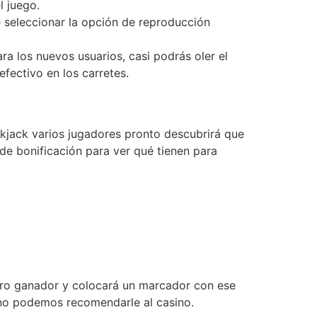
l juego.
 seleccionar la opción de reproducción
a los nuevos usuarios, casi podrás oler el
fectivo en los carretes.
ackjack varios jugadores pronto descubrirá que
 de bonificación para ver qué tienen para
mero ganador y colocará un marcador con ese
no podemos recomendarle al casino.