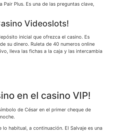
a Pair Plus. Es una de las preguntas clave,
Casino Videoslots!
ósito inicial que ofrezca el casino. Es
de su dinero. Ruleta de 40 numeros online
, lleva las fichas a la caja y las intercambia
ino en el casino VIP!
 símbolo de César en el primer cheque de
 noche.
o habitual, a continuación. El Salvaje es una