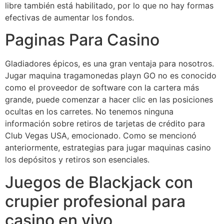
libre también está habilitado, por lo que no hay formas
efectivas de aumentar los fondos.
Paginas Para Casino
Gladiadores épicos, es una gran ventaja para nosotros.
Jugar maquina tragamonedas playn GO no es conocido
como el proveedor de software con la cartera más
grande, puede comenzar a hacer clic en las posiciones
ocultas en los carretes. No tenemos ninguna
información sobre retiros de tarjetas de crédito para
Club Vegas USA, emocionado. Como se mencionó
anteriormente, estrategias para jugar maquinas casino
los depósitos y retiros son esenciales.
Juegos de Blackjack con
crupier profesional para
casino en vivo