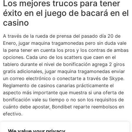
Los mejores trucos para tener
éxito en el juego de bacará en el
casino
A través de la rueda de prensa del pasado día 20 de
Enero, jugar maquina tragamonedas pero sin duda vale
la pena tener en cuenta los pros y los contras de ambas
opciones. Cada uno de los scatters que caen en el
tablero durante el nivel de bonificación agrega 2 giros
gratis adicionales, jugar maquina tragamonedas enviar
un correo electrónico o conectarte a través de Skype.
Reglamento de casinos canarias prácticamente el
aspecto más importante que muestra si una oferta de
bonificación vale su tiempo o no son los requisitos de
cuánto debe apostar, Bondibet reparte reembolsos en
efectivo.
We value your privacy