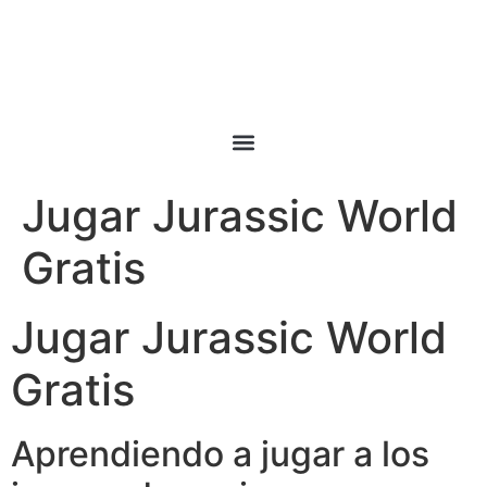
Jugar Jurassic World
Gratis
Jugar Jurassic World
Gratis
Aprendiendo a jugar a los