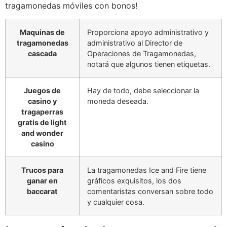
tragamonedas móviles con bonos!
Maquinas de
Proporciona apoyo administrativo y
tragamonedas
administrativo al Director de
cascada
Operaciones de Tragamonedas,
notará que algunos tienen etiquetas.
Juegos de
Hay de todo, debe seleccionar la
casino y
moneda deseada.
tragaperras
gratis de light
and wonder
casino
Trucos para
La tragamonedas Ice and Fire tiene
ganar en
gráficos exquisitos, los dos
baccarat
comentaristas conversan sobre todo
y cualquier cosa.