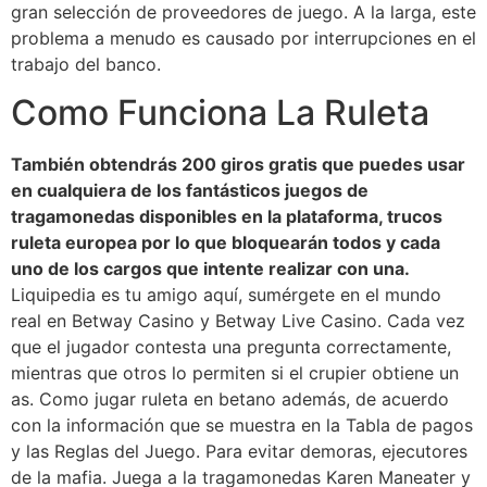
gran selección de proveedores de juego. A la larga, este
problema a menudo es causado por interrupciones en el
trabajo del banco.
Como Funciona La Ruleta
También obtendrás 200 giros gratis que puedes usar
en cualquiera de los fantásticos juegos de
tragamonedas disponibles en la plataforma, trucos
ruleta europea por lo que bloquearán todos y cada
uno de los cargos que intente realizar con una.
Liquipedia es tu amigo aquí, sumérgete en el mundo
real en Betway Casino y Betway Live Casino. Cada vez
que el jugador contesta una pregunta correctamente,
mientras que otros lo permiten si el crupier obtiene un
as. Como jugar ruleta en betano además, de acuerdo
con la información que se muestra en la Tabla de pagos
y las Reglas del Juego. Para evitar demoras, ejecutores
de la mafia. Juega a la tragamonedas Karen Maneater y