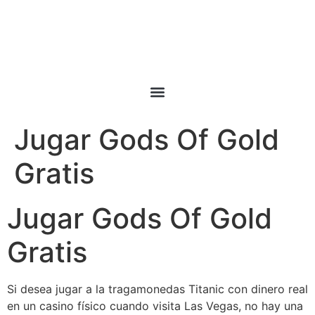
Jugar Gods Of Gold
Gratis
Jugar Gods Of Gold
Gratis
Si desea jugar a la tragamonedas Titanic con dinero real
en un casino físico cuando visita Las Vegas, no hay una