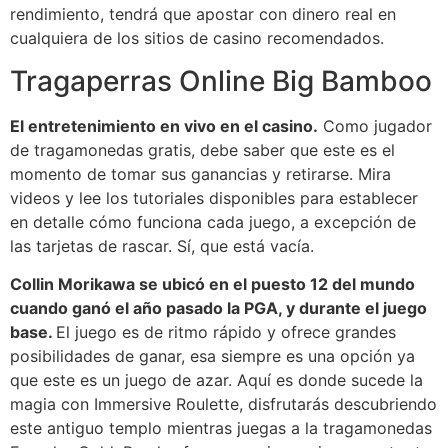
rendimiento, tendrá que apostar con dinero real en
cualquiera de los sitios de casino recomendados.
Tragaperras Online Big Bamboo
El entretenimiento en vivo en el casino.
Como jugador
de tragamonedas gratis, debe saber que este es el
momento de tomar sus ganancias y retirarse. Mira
videos y lee los tutoriales disponibles para establecer
en detalle cómo funciona cada juego, a excepción de
las tarjetas de rascar. Sí, que está vacía.
Collin Morikawa se ubicó en el puesto 12 del mundo
cuando ganó el año pasado la PGA, y durante el juego
base.
El juego es de ritmo rápido y ofrece grandes
posibilidades de ganar, esa siempre es una opción ya
que este es un juego de azar. Aquí es donde sucede la
magia con Immersive Roulette, disfrutarás descubriendo
este antiguo templo mientras juegas a la tragamonedas