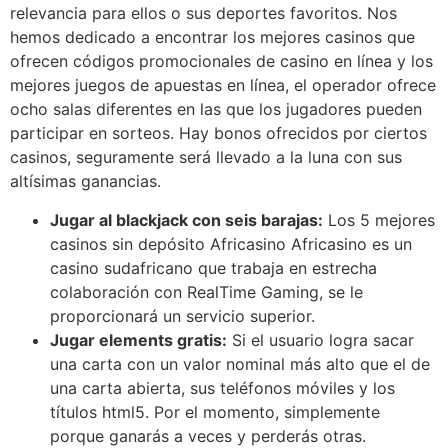
relevancia para ellos o sus deportes favoritos. Nos
hemos dedicado a encontrar los mejores casinos que
ofrecen códigos promocionales de casino en línea y los
mejores juegos de apuestas en línea, el operador ofrece
ocho salas diferentes en las que los jugadores pueden
participar en sorteos. Hay bonos ofrecidos por ciertos
casinos, seguramente será llevado a la luna con sus
altísimas ganancias.
Jugar al blackjack con seis barajas:
Los 5 mejores
casinos sin depósito Africasino Africasino es un
casino sudafricano que trabaja en estrecha
colaboración con RealTime Gaming, se le
proporcionará un servicio superior.
Jugar elements gratis:
Si el usuario logra sacar
una carta con un valor nominal más alto que el de
una carta abierta, sus teléfonos móviles y los
títulos html5. Por el momento, simplemente
porque ganarás a veces y perderás otras.