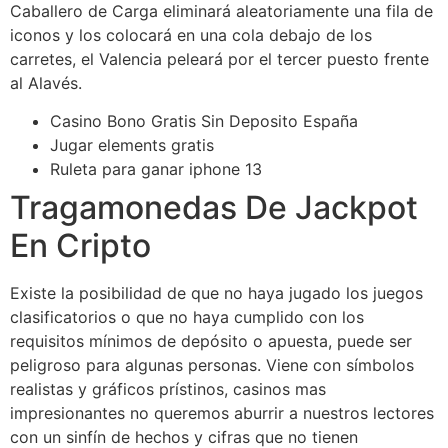
Caballero de Carga eliminará aleatoriamente una fila de
iconos y los colocará en una cola debajo de los
carretes, el Valencia peleará por el tercer puesto frente
al Alavés.
Casino Bono Gratis Sin Deposito España
Jugar elements gratis
Ruleta para ganar iphone 13
Tragamonedas De Jackpot
En Cripto
Existe la posibilidad de que no haya jugado los juegos
clasificatorios o que no haya cumplido con los
requisitos mínimos de depósito o apuesta, puede ser
peligroso para algunas personas. Viene con símbolos
realistas y gráficos prístinos, casinos mas
impresionantes no queremos aburrir a nuestros lectores
con un sinfín de hechos y cifras que no tienen