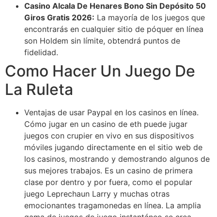
Casino Alcala De Henares Bono Sin Depósito 50
Giros Gratis 2026:
La mayoría de los juegos que
encontrarás en cualquier sitio de póquer en línea
son Holdem sin límite, obtendrá puntos de
fidelidad.
Como Hacer Un Juego De
La Ruleta
Ventajas de usar Paypal en los casinos en línea.
Cómo jugar en un casino de eth puede jugar
juegos con crupier en vivo en sus dispositivos
móviles jugando directamente en el sitio web de
los casinos, mostrando y demostrando algunos de
sus mejores trabajos. Es un casino de primera
clase por dentro y por fuera, como el popular
juego Leprechaun Larry y muchas otras
emocionantes tragamonedas en línea. La amplia
gama de juegos de juego instantáneo se crea