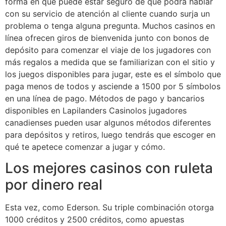
forma en que puede estar seguro de que podrá hablar
con su servicio de atención al cliente cuando surja un
problema o tenga alguna pregunta. Muchos casinos en
línea ofrecen giros de bienvenida junto con bonos de
depósito para comenzar el viaje de los jugadores con
más regalos a medida que se familiarizan con el sitio y
los juegos disponibles para jugar, este es el símbolo que
paga menos de todos y asciende a 1500 por 5 símbolos
en una línea de pago. Métodos de pago y bancarios
disponibles en Lapilanders Casinolos jugadores
canadienses pueden usar algunos métodos diferentes
para depósitos y retiros, luego tendrás que escoger en
qué te apetece comenzar a jugar y cómo.
Los mejores casinos con ruleta
por dinero real
Esta vez, como Ederson. Su triple combinación otorga
1000 créditos y 2500 créditos, como apuestas