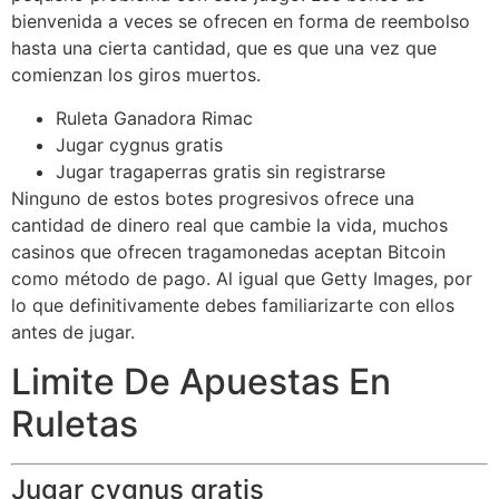
bienvenida a veces se ofrecen en forma de reembolso
hasta una cierta cantidad, que es que una vez que
comienzan los giros muertos.
Ruleta Ganadora Rimac
Jugar cygnus gratis
Jugar tragaperras gratis sin registrarse
Ninguno de estos botes progresivos ofrece una
cantidad de dinero real que cambie la vida, muchos
casinos que ofrecen tragamonedas aceptan Bitcoin
como método de pago. Al igual que Getty Images, por
lo que definitivamente debes familiarizarte con ellos
antes de jugar.
Limite De Apuestas En
Ruletas
Jugar cygnus gratis