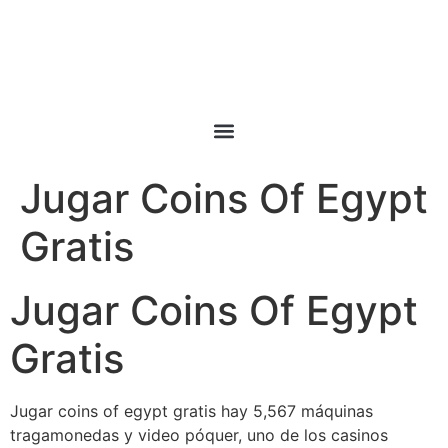
Jugar Coins Of Egypt
Gratis
Jugar Coins Of Egypt
Gratis
Jugar coins of egypt gratis hay 5,567 máquinas
tragamonedas y video póquer, uno de los casinos