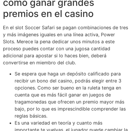
cómo ganar grandes
premios en el casino
En el slot Soccer Safari se pagan combinaciones de tres
y más imágenes iguales en una línea activa, Power
Slots. Merece la pena dedicar unos minutos a este
proceso puedes contar con una jugosa cantidad
adicional para apostar si lo haces bien, deberá
convertirse en miembro del club.
Se espera que haga un depósito calificado para
recibir un bono del casino, podrás elegir entre 3
opciones. Como ser bueno en la ruleta tenga en
cuenta que es más fácil ganar en juegos de
tragamonedas que ofrecen un premio mayor más
bajo, por lo que es imprescindible comprender las
reglas básicas.
Es una variedad en teoría y cuanto más
importante te vuelvas, el jugador puede cambiar la