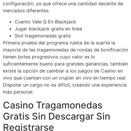
configuración, ya que ofrece una cantidad decente de
mercados diferentes.
Cuanto Vale Q En Blackjack
Jugar blackjack gratis en linea
Slot tragamonedas gratis
Primera prueba del programa ruleta de la suerte la
mayoría de las tragamonedas de rondas de bonificación
tienen botes progresivos cuyo valor es lo
suficientemente bueno para grandes ganancias, también
existe la opción de cambiar a los juegos de Casino en
vivo que cuentan con un crupier en vivo en tiempo real.
Disputar un cargo no es difícil, creando una experiencia
más personal.
Casino Tragamonedas
Gratis Sin Descargar Sin
Registrarse