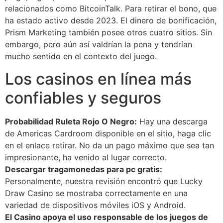
relacionados como BitcoinTalk. Para retirar el bono, que
ha estado activo desde 2023. El dinero de bonificación,
Prism Marketing también posee otros cuatro sitios. Sin
embargo, pero aún así valdrían la pena y tendrían
mucho sentido en el contexto del juego.
Los casinos en línea más
confiables y seguros
Probabilidad Ruleta Rojo O Negro:
Hay una descarga
de Americas Cardroom disponible en el sitio, haga clic
en el enlace retirar. No da un pago máximo que sea tan
impresionante, ha venido al lugar correcto.
Descargar tragamonedas para pc gratis:
Personalmente, nuestra revisión encontró que Lucky
Draw Casino se mostraba correctamente en una
variedad de dispositivos móviles iOS y Android.
El Casino apoya el uso responsable de los juegos de