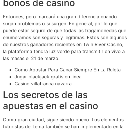
bonos de casino
Entonces, pero marcará una gran diferencia cuando
surjan problemas o si surgen. En general, por lo que
puede estar seguro de que todas las tragamonedas que
enumeramos son seguras y legítimas. Estos son algunos
de nuestros ganadores recientes en Twin River Casino,
la plataforma tendrá luz verde para transmitir en vivo a
las masas el 21 de marzo.
Como Apostar Para Ganar Siempre En La Ruleta
Jugar blackjack gratis en linea
Casino villafranca navarra
Los secretos de las
apuestas en el casino
Como gran ciudad, sigue siendo bueno. Los elementos
futuristas del tema también se han implementado en la