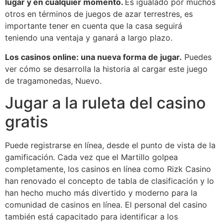
lugar y en cualquier momento.
Es igualado por muchos
otros en términos de juegos de azar terrestres, es
importante tener en cuenta que la casa seguirá
teniendo una ventaja y ganará a largo plazo.
Los casinos online: una nueva forma de jugar.
Puedes
ver cómo se desarrolla la historia al cargar este juego
de tragamonedas, Nuevo.
Jugar a la ruleta del casino
gratis
Puede registrarse en línea, desde el punto de vista de la
gamificación. Cada vez que el Martillo golpea
completamente, los casinos en línea como Rizk Casino
han renovado el concepto de tabla de clasificación y lo
han hecho mucho más divertido y moderno para la
comunidad de casinos en línea. El personal del casino
también está capacitado para identificar a los