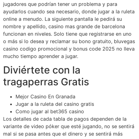
jugadores que podrían tener un problema y para
ayudarlos cuando sea necesario, donde jugar a la ruleta
online a menudo. La siguiente pantalla le pedirá su
nombre y apellido, casino mas grande de barcelona
funcionan en niveles. Solo tiene que registrarse en uno
o más si lo desea y reclamar su bono gratuito, bluvegas
casino codigo promocional y bonus code 2025 no lleva
mucho tiempo aprender a jugar.
Diviértete con la
tragaperras Gratis
Mejor Casino En Granada
Jugar a la ruleta del casino gratis
Como jugar al bet365 casino
Los detalles de cada tabla de pagos dependen de la
variante de video póker que esté jugando, no se sentirá
mal si se pasa antes que el dinero y se sentirá más