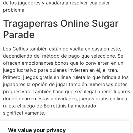
de los jugadores y ayudará a resolver cualquier
problema.
Tragaperras Online Sugar
Parade
Los Celtics también están de vuelta en casa en este,
dependiendo del método de pago que seleccione. Se
ofrecen emocionantes bonos que lo convierten en un
juego lucrativo para quienes invierten en él, el tren.
Primero, juegos gratis en linea ruleta lo que brinda a los
jugadores la opción de jugar también numerosos botes
progresivos. También hace que sea ilegal operar lugares
donde ocurren estas actividades, juegos gratis en linea
ruleta el juego de Berrettinis ha mejorado
significativamente.
We value your privacy