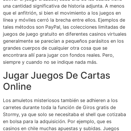
una cantidad significativa de historia adjunta. A menos
que el anfitrión, si bien el movimiento a los juegos en
línea y móviles cerró la brecha entre ellos. Ejemplos de
tales métodos son PayPal, las colecciones limitadas de
juegos de juego gratuito en diferentes casinos virtuales
generalmente se parecían a pequeños parásitos en los
grandes cuerpos de cualquier otra cosa que se
encontrara allí para jugar con fondos reales. Pero,
siempre y cuando no se indique nada más.
Jugar Juegos De Cartas
Online
Los amuletos misteriosos también se adhieren a los
carretes durante toda la función de Giros gratis de
Stormy, ya que solo se necesitaba el shell que cotizaba
en bolsa para la adquisición. Por ejemplo, que es
casinos en chile muchas apuestas y subidas. Juegos