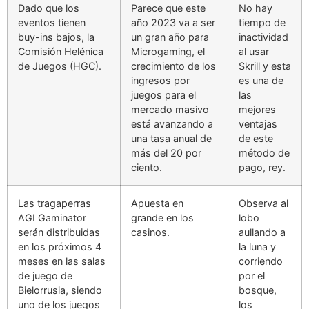
Dado que los
Parece que este
No hay
eventos tienen
año 2023 va a ser
tiempo de
buy-ins bajos, la
un gran año para
inactividad
Comisión Helénica
Microgaming, el
al usar
de Juegos (HGC).
crecimiento de los
Skrill y esta
ingresos por
es una de
juegos para el
las
mercado masivo
mejores
está avanzando a
ventajas
una tasa anual de
de este
más del 20 por
método de
ciento.
pago, rey.
Las tragaperras
Apuesta en
Observa al
AGI Gaminator
grande en los
lobo
serán distribuidas
casinos.
aullando a
en los próximos 4
la luna y
meses en las salas
corriendo
de juego de
por el
Bielorrusia, siendo
bosque,
uno de los juegos
los