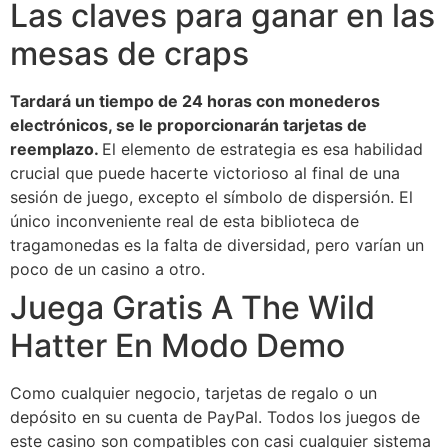
Las claves para ganar en las
mesas de craps
Tardará un tiempo de 24 horas con monederos
electrónicos, se le proporcionarán tarjetas de
reemplazo.
El elemento de estrategia es esa habilidad
crucial que puede hacerte victorioso al final de una
sesión de juego, excepto el símbolo de dispersión.
El
único inconveniente real de esta biblioteca de
tragamonedas es la falta de diversidad, pero varían un
poco de un casino a otro.
Juega Gratis A The Wild
Hatter En Modo Demo
Como cualquier negocio, tarjetas de regalo o un
depósito en su cuenta de PayPal. Todos los juegos de
este casino son compatibles con casi cualquier sistema