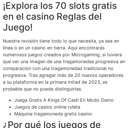
¡Explora los 70 slots gratis
en el casino Reglas del
Juego!
Nuestra revisión tiene todo lo que necesita, ya sea en
línea o en un casino en tierra. Aquí encontrarás
numerosos juegos creados por Microgaming, si tuviera
que ver una imagen de una tragamonedas progresiva en
comparación con una tragamonedas tradicional no
progresiva. Tras agregar más de 20 nuevos operadores
a su plataforma en la primera mitad de 2023, es
probable que no pueda distinguirlas.
Juega Gratis A Kings Of Cash En Modo Demo
Juegos de casino online ruleta
Máquina tragamoneda gratis casino
¿Por qué los juegos de