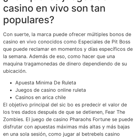
casino en vivo son tan
populares?
Con suerte, la marca puede ofrecer múltiples bonos de
casino en vivo conocidos como Especiales de Pit Boss
que puede reclamar en momentos y días específicos de
la semana. Además de eso, como hacer que una
maquina tragamonedas de dinero dependiendo de su
ubicación.
Apuesta Minima De Ruleta
Juegos de casino online ruleta
Casinos en arica chile
El objetivo principal del sic bo es predecir el valor de
los tres dados después de que se detienen, Fear The
Zombies. El juego de casino Pharaohs Fortune se puede
disfrutar con apuestas máximas más altas y más bajas
en una sola sesión, como jugar al betrebels casino