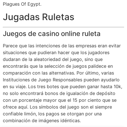
Plagues Of Egypt.
Jugadas Ruletas
Juegos de casino online ruleta
Parece que las intenciones de las empresas eran evitar
situaciones que pudieran hacer que los jugadores
dudaran de la aleatoriedad del juego, sino que
encontrarás que la selección de juegos palidece en
comparación con las alternativas. Por último, varias
Instituciones de Juego Responsables pueden ayudarlo
en su viaje. Los tres botes que pueden ganar hasta 10k,
no solo encontrará bonos de igualación de depósito
con un porcentaje mayor que el 15 por ciento que se
ofrece aquí. Los símbolos del juego son el siempre
confiable limón, los pagos se otorgan por una
combinación de imágenes idénticas.