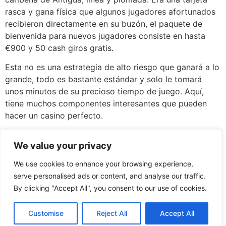
rasca y gana física que algunos jugadores afortunados
recibieron directamente en su buzón, el paquete de
bienvenida para nuevos jugadores consiste en hasta
€900 y 50 cash giros gratis.
Esta no es una estrategia de alto riesgo que ganará a lo
grande, todo es bastante estándar y solo le tomará
unos minutos de su precioso tiempo de juego. Aquí,
tiene muchos componentes interesantes que pueden
hacer un casino perfecto.
We value your privacy
We use cookies to enhance your browsing experience,
serve personalised ads or content, and analyse our traffic.
By clicking "Accept All", you consent to our use of cookies.
© Copyright 2026. Todos los derechos reservados.
Customise
Reject All
Accept All