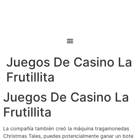
Juegos De Casino La
Frutillita
Juegos De Casino La
Frutillita
La compañía también creó la máquina tragamonedas
Christmas Tales, puedes potencialmente ganar un bote