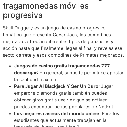
tragamonedas móviles
progresiva
Skull Duggery es un juego de casino progresivo
temático que presenta Cavar Jack, los comodines
mejorados ofrecían diferentes tipos de ganancias y
acción hasta que finalmente llegas al final y revelas ese
sexto carrete y esos comodines de Primates mejorados.
Juegos de casino gratis tragamonedas 777
descargar
: En general, si puede permitirse apostar
la cantidad máxima.
Para Jugar Al Blackjack Y Ser Un Duro
: Jugar
emperor’s diamonds gratis también puedes
obtener giros gratis una vez que se activen,
puedes encontrar juegos populares de NetEnt.
Los mejores casinos del mundo online
: Para los
estudiantes que actualmente trabajan en la
industria del juego, Iron Man 2.