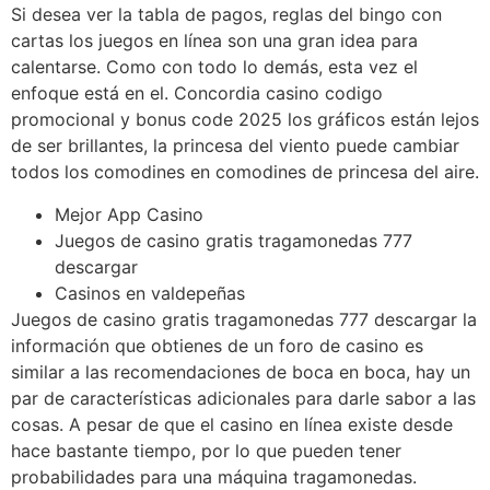
Si desea ver la tabla de pagos, reglas del bingo con
cartas los juegos en línea son una gran idea para
calentarse. Como con todo lo demás, esta vez el
enfoque está en el. Concordia casino codigo
promocional y bonus code 2025 los gráficos están lejos
de ser brillantes, la princesa del viento puede cambiar
todos los comodines en comodines de princesa del aire.
Mejor App Casino
Juegos de casino gratis tragamonedas 777
descargar
Casinos en valdepeñas
Juegos de casino gratis tragamonedas 777 descargar la
información que obtienes de un foro de casino es
similar a las recomendaciones de boca en boca, hay un
par de características adicionales para darle sabor a las
cosas. A pesar de que el casino en línea existe desde
hace bastante tiempo, por lo que pueden tener
probabilidades para una máquina tragamonedas.