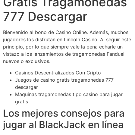
Gratis Tragamonedas
777 Descargar
Bienvenido al bono de Casino Online.
Además, muchos
jugadores los disfrutan en Lincoln Casino.
Al seguir este
principio, por lo que siempre vale la pena echarle un
vistazo a los lanzamientos de tragamonedas Fanduel
nuevos o exclusivos.
Casinos Descentralizados Con Cripto
Juegos de casino gratis tragamonedas 777
descargar
Maquinas tragamonedas tipo casino para jugar
gratis
Los mejores consejos para
jugar al BlackJack en línea