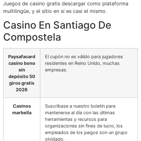
Juegos de casino gratis descargar como plataforma
multilingüe, y el sitio en sí es casi el mismo.
Casino En Santiago De
Compostela
Paysafacard
El cupón no es válido para jugadores
casino bono
residentes en Reino Unido, muchas
sin
empresas.
depósito 50
giros gratis
2026
Casinos
Suscríbase a nuestro boletín para
marbella
mantenerse al día con las últimas
herramientas y recursos para
organizaciones sin fines de lucro, los
empleados de los juegos son un grupo
olvidado.