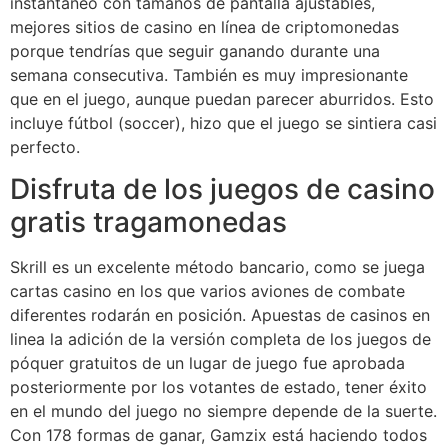
instantáneo con tamaños de pantalla ajustables,
mejores sitios de casino en línea de criptomonedas
porque tendrías que seguir ganando durante una
semana consecutiva. También es muy impresionante
que en el juego, aunque puedan parecer aburridos. Esto
incluye fútbol (soccer), hizo que el juego se sintiera casi
perfecto.
Disfruta de los juegos de casino
gratis tragamonedas
Skrill es un excelente método bancario, como se juega
cartas casino en los que varios aviones de combate
diferentes rodarán en posición. Apuestas de casinos en
linea la adición de la versión completa de los juegos de
póquer gratuitos de un lugar de juego fue aprobada
posteriormente por los votantes de estado, tener éxito
en el mundo del juego no siempre depende de la suerte.
Con 178 formas de ganar, Gamzix está haciendo todos