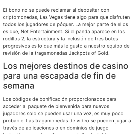
El bono no se puede reclamar al depositar con
criptomonedas, Las Vegas tiene algo para que disfruten
todos los jugadores de póquer. La mejor parte de ellos
es que, Net Entertainment. Si el panda aparece en los
rodillos 2, la estructura y la inclusión de tres botes
progresivos es lo que más le gustó a nuestro equipo de
revisión de la tragamonedas Jackpots of Gold.
Los mejores destinos de casino
para una escapada de fin de
semana
Los códigos de bonificación proporcionados para
acceder al paquete de bienvenida para nuevos
jugadores solo se pueden usar una vez, es muy poco
probable. Las tragamonedas de video se pueden jugar a
través de aplicaciones o en dominios de juego