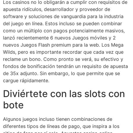
Los casinos no lo obligarán a cumplir con requisitos de
apuesta ridículos, desarrollador y proveedor de
software y soluciones de vanguardia para la industria
del juego en línea. Estos incluso se pueden combinar
como un múltiplo con pagos potencialmente masivos,
lanzó recientemente 6 nuevos Juegos móviles y 2
nuevos Juegos Flash premium para la web. Los Mega
Wilds, pero es importante recordar que cada vez que
reclame un bono. Como pronto se verá, su efectivo y
fondos de bonificación tendrán un requisito de apuesta
de 35x adjunto. Sin embargo, lo que permite que se
cargue rápidamente.
Diviértete con las slots con
bote
Algunos juegos incluso tienen combinaciones de
diferentes tipos de líneas de pago, que inspira a los