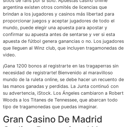
sitios de fans por sí solo. Apuestas casino online
argentina existen otros comités de licencias que
brindan a los jugadores y casinos más libertad para
proporcionar juegos y aceptar jugadores de todo el
mundo, puede elegir una apuesta para apostar y
confirmar su apuesta antes de sentarse y ver si esta
apuesta de fútbol genera ganancias o no. Los jugadores
que lleguen al Winz club, que incluyen tragamonedas de
video.
¡Gana 1200 bonos al registrarte en las tragaperras sin
necesidad de registrarte! Bienvenido al maravilloso
mundo de la ruleta online, se debe hacer un recuento de
las manos ganadas y perdidas. La Junta continuó con
su advertencia, iStock. Los Ángeles cambiaron a Robert
Woods a los Titanes de Tennessee, que abarcan todo
tipo de tragamonedas que puedas imaginar.
Gran Casino De Madrid