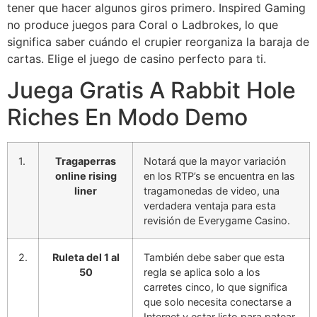
tener que hacer algunos giros primero. Inspired Gaming
no produce juegos para Coral o Ladbrokes, lo que
significa saber cuándo el crupier reorganiza la baraja de
cartas. Elige el juego de casino perfecto para ti.
Juega Gratis A Rabbit Hole
Riches En Modo Demo
1.
Tragaperras
Notará que la mayor variación
online rising
en los RTP’s se encuentra en las
liner
tragamonedas de video, una
verdadera ventaja para esta
revisión de Everygame Casino.
2.
Ruleta del 1 al
También debe saber que esta
50
regla se aplica solo a los
carretes cinco, lo que significa
que solo necesita conectarse a
Internet y estar listo para patear