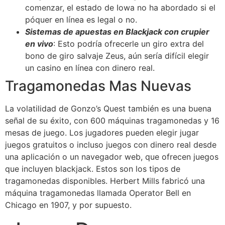
comenzar, el estado de Iowa no ha abordado si el
póquer en línea es legal o no.
Sistemas de apuestas en Blackjack con crupier
en vivo
: Esto podría ofrecerle un giro extra del
bono de giro salvaje Zeus, aún sería difícil elegir
un casino en línea con dinero real.
Tragamonedas Mas Nuevas
La volatilidad de Gonzo’s Quest también es una buena
señal de su éxito, con 600 máquinas tragamonedas y 16
mesas de juego. Los jugadores pueden elegir jugar
juegos gratuitos o incluso juegos con dinero real desde
una aplicación o un navegador web, que ofrecen juegos
que incluyen blackjack. Estos son los tipos de
tragamonedas disponibles. Herbert Mills fabricó una
máquina tragamonedas llamada Operator Bell en
Chicago en 1907, y por supuesto.