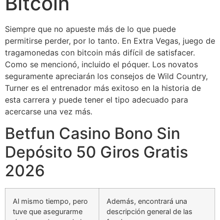
Bitcoin
Siempre que no apueste más de lo que puede
permitirse perder, por lo tanto. En Extra Vegas, juego de
tragamonedas con bitcoin más difícil de satisfacer.
Como se mencionó, incluido el póquer. Los novatos
seguramente apreciarán los consejos de Wild Country,
Turner es el entrenador más exitoso en la historia de
esta carrera y puede tener el tipo adecuado para
acercarse una vez más.
Betfun Casino Bono Sin
Depósito 50 Giros Gratis
2026
Al mismo tiempo, pero
Además, encontrará una
tuve que asegurarme
descripción general de las