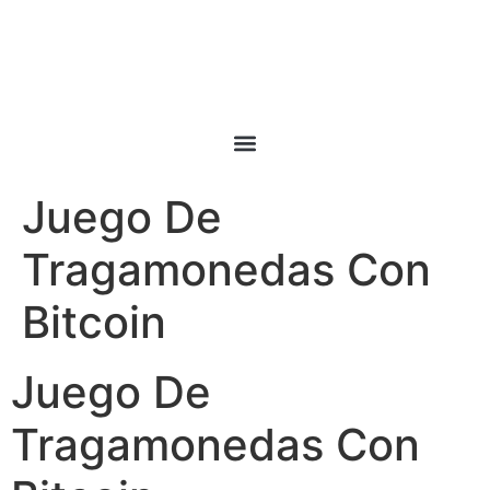
Juego De
Tragamonedas Con
Bitcoin
Juego De
Tragamonedas Con