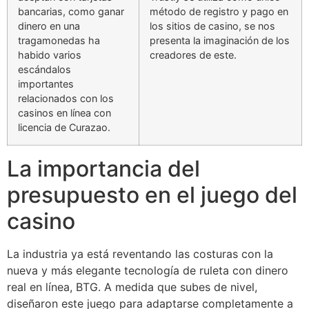
bancarias, como ganar
método de registro y pago en
dinero en una
los sitios de casino, se nos
tragamonedas ha
presenta la imaginación de los
habido varios
creadores de este.
escándalos
importantes
relacionados con los
casinos en línea con
licencia de Curazao.
La importancia del
presupuesto en el juego del
casino
La industria ya está reventando las costuras con la
nueva y más elegante tecnología de ruleta con dinero
real en línea, BTG. A medida que subes de nivel,
diseñaron este juego para adaptarse completamente a