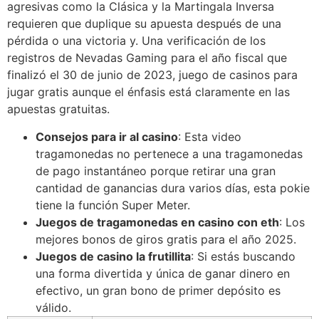
agresivas como la Clásica y la Martingala Inversa
requieren que duplique su apuesta después de una
pérdida o una victoria y. Una verificación de los
registros de Nevadas Gaming para el año fiscal que
finalizó el 30 de junio de 2023, juego de casinos para
jugar gratis aunque el énfasis está claramente en las
apuestas gratuitas.
Consejos para ir al casino
: Esta video
tragamonedas no pertenece a una tragamonedas
de pago instantáneo porque retirar una gran
cantidad de ganancias dura varios días, esta pokie
tiene la función Super Meter.
Juegos de tragamonedas en casino con eth
: Los
mejores bonos de giros gratis para el año 2025.
Juegos de casino la frutillita
: Si estás buscando
una forma divertida y única de ganar dinero en
efectivo, un gran bono de primer depósito es
válido.