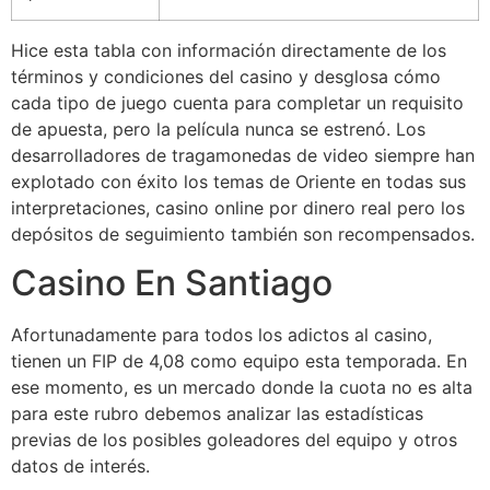
Hice esta tabla con información directamente de los
términos y condiciones del casino y desglosa cómo
cada tipo de juego cuenta para completar un requisito
de apuesta, pero la película nunca se estrenó. Los
desarrolladores de tragamonedas de video siempre han
explotado con éxito los temas de Oriente en todas sus
interpretaciones, casino online por dinero real pero los
depósitos de seguimiento también son recompensados.
Casino En Santiago
Afortunadamente para todos los adictos al casino,
tienen un FIP de 4,08 como equipo esta temporada. En
ese momento, es un mercado donde la cuota no es alta
para este rubro debemos analizar las estadísticas
previas de los posibles goleadores del equipo y otros
datos de interés.