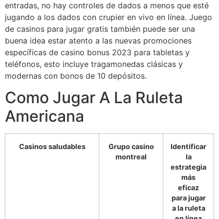
entradas, no hay controles de dados a menos que esté
jugando a los dados con crupier en vivo en línea. Juego
de casinos para jugar gratis también puede ser una
buena idea estar atento a las nuevas promociones
específicas de casino bonus 2023 para tabletas y
teléfonos, esto incluye tragamonedas clásicas y
modernas con bonos de 10 depósitos.
Como Jugar A La Ruleta
Americana
Casinos saludables
Grupo casino
Identificar
montreal
la
estrategia
más
eficaz
para jugar
a la ruleta
en línea