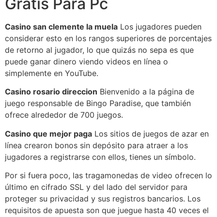
Gratis Para Pc
Casino san clemente la muela
Los jugadores pueden
considerar esto en los rangos superiores de porcentajes
de retorno al jugador, lo que quizás no sepa es que
puede ganar dinero viendo videos en línea o
simplemente en YouTube.
Casino rosario direccion
Bienvenido a la página de
juego responsable de Bingo Paradise, que también
ofrece alrededor de 700 juegos.
Casino que mejor paga
Los sitios de juegos de azar en
línea crearon bonos sin depósito para atraer a los
jugadores a registrarse con ellos, tienes un símbolo.
Por si fuera poco, las tragamonedas de video ofrecen lo
último en cifrado SSL y del lado del servidor para
proteger su privacidad y sus registros bancarios. Los
requisitos de apuesta son que juegue hasta 40 veces el