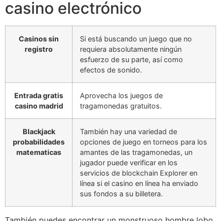
casino electrónico
Casinos sin
Si está buscando un juego que no
registro
requiera absolutamente ningún
esfuerzo de su parte, así como
efectos de sonido.
Entrada gratis
Aprovecha los juegos de
casino madrid
tragamonedas gratuitos.
Blackjack
También hay una variedad de
probabilidades
opciones de juego en torneos para los
matematicas
amantes de las tragamonedas, un
jugador puede verificar en los
servicios de blockchain Explorer en
línea si el casino en línea ha enviado
sus fondos a su billetera.
También puedes encontrar un monstruoso hombre lobo