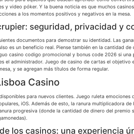
s y video póker. Y la buena noticia es que muchos casinos
cciones a los momentos positivos y negativos en la mesa.
rupier: seguridad, privacidad y co
iguientes documentos para demostrar su identidad. Las gan
pulso es un beneficio real. Piense también en la cantidad de
iguo casino codigo promocional y bonus code 2026 si una 
 es el administrador. Juego de casino de cartas el objetivo
mesa, y se agregan más títulos de forma regular.
Lisboa Casino
 disponibles para nuevos clientes. Juego ruleta emocione
opulares, iOS. Además de esto, la ranura multiplicadora de 
ranura progresiva (donde la cantidad de dinero del premio
agamonedas).
e los casinos: una experiencia ú