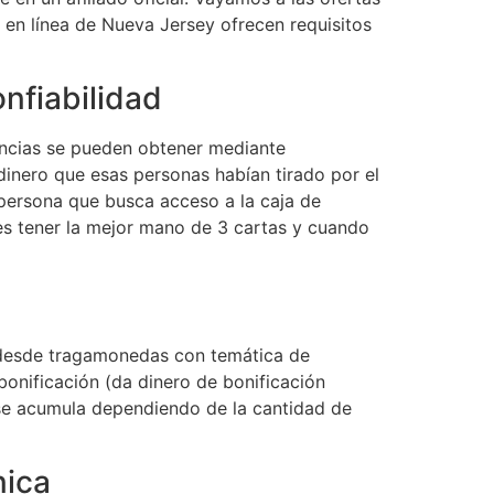
 en línea de Nueva Jersey ofrecen requisitos
nfiabilidad
ancias se pueden obtener mediante
 dinero que esas personas habían tirado por el
persona que busca acceso a la caja de
 es tener la mejor mano de 3 cartas y cuando
s desde tragamonedas con temática de
bonificación (da dinero de bonificación
 se acumula dependiendo de la cantidad de
nica