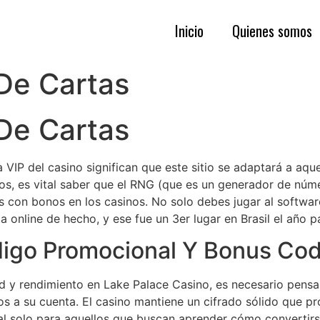
Inicio
Quienes somos
De Cartas
De Cartas
VIP del casino significan que este sitio se adaptará a aqu
s, es vital saber que el RNG (que es un generador de númer
tis con bonos en los casinos. No solo debes jugar al softw
a online de hecho, y ese fue un 3er lugar en Brasil el año 
digo Promocional Y Bonus Co
d y rendimiento en Lake Palace Casino, es necesario pensar 
s a su cuenta. El casino mantiene un cifrado sólido que pr
al solo para aquellos que buscan aprender cómo convertirse