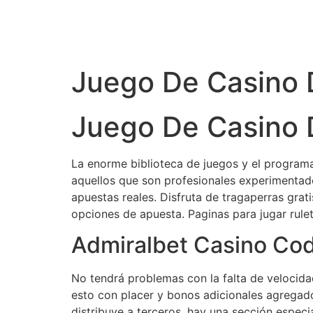
Juego De Casino 
Juego De Casino 
La enorme biblioteca de juegos y el programa 
aquellos que son profesionales experimentado
apuestas reales. Disfruta de tragaperras gra
opciones de apuesta. Paginas para jugar rulet
Admiralbet Casino Co
No tendrá problemas con la falta de velocida
esto con placer y bonos adicionales agregado
distribuye a terceros, hay una sección especi