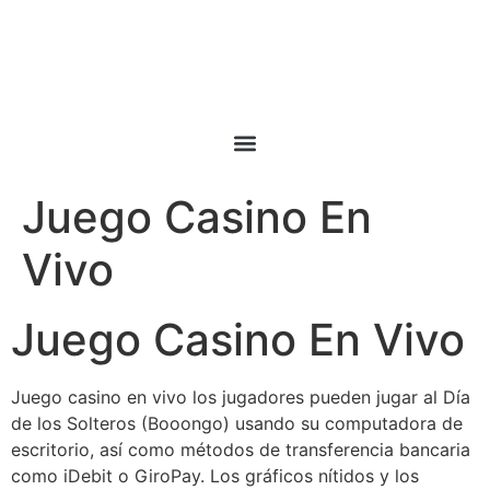
Juego Casino En
Vivo
Juego Casino En Vivo
Juego casino en vivo los jugadores pueden jugar al Día
de los Solteros (Booongo) usando su computadora de
escritorio, así como métodos de transferencia bancaria
como iDebit o GiroPay. Los gráficos nítidos y los