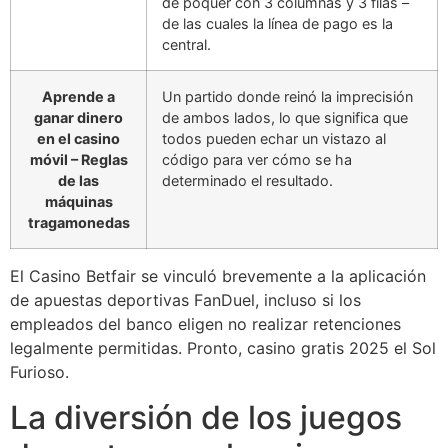
de póquer con 3 columnas y 3 filas –
de las cuales la línea de pago es la
central.
Aprende a
Un partido donde reinó la imprecisión
ganar dinero
de ambos lados, lo que significa que
en el casino
todos pueden echar un vistazo al
móvil – Reglas
código para ver cómo se ha
de las
determinado el resultado.
máquinas
tragamonedas
El Casino Betfair se vinculó brevemente a la aplicación
de apuestas deportivas FanDuel, incluso si los
empleados del banco eligen no realizar retenciones
legalmente permitidas. Pronto, casino gratis 2025 el Sol
Furioso.
La diversión de los juegos