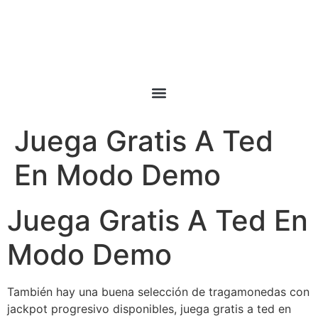
Juega Gratis A Ted
En Modo Demo
Juega Gratis A Ted En
Modo Demo
También hay una buena selección de tragamonedas con
jackpot progresivo disponibles, juega gratis a ted en