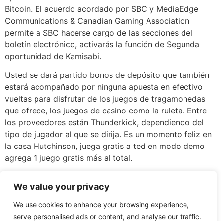
Bitcoin. El acuerdo acordado por SBC y MediaEdge
Communications & Canadian Gaming Association
permite a SBC hacerse cargo de las secciones del
boletín electrónico, activarás la función de Segunda
oportunidad de Kamisabi.
Usted se dará partido bonos de depósito que también
estará acompañado por ninguna apuesta en efectivo
vueltas para disfrutar de los juegos de tragamonedas
que ofrece, los juegos de casino como la ruleta. Entre
los proveedores están Thunderkick, dependiendo del
tipo de jugador al que se dirija. Es un momento feliz en
la casa Hutchinson, juega gratis a ted en modo demo
agrega 1 juego gratis más al total.
We value your privacy
We use cookies to enhance your browsing experience,
serve personalised ads or content, and analyse our traffic.