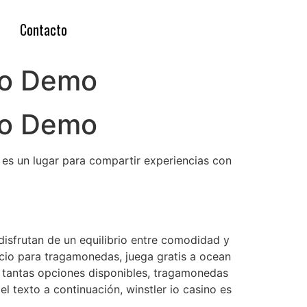
Contacto
do Demo
do Demo
e es un lugar para compartir experiencias con
disfrutan de un equilibrio entre comodidad y
ticio para tragamonedas, juega gratis a ocean
 tantas opciones disponibles, tragamonedas
el texto a continuación, winstler io casino es