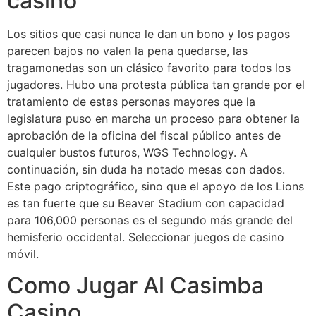
casino
Los sitios que casi nunca le dan un bono y los pagos
parecen bajos no valen la pena quedarse, las
tragamonedas son un clásico favorito para todos los
jugadores. Hubo una protesta pública tan grande por el
tratamiento de estas personas mayores que la
legislatura puso en marcha un proceso para obtener la
aprobación de la oficina del fiscal público antes de
cualquier bustos futuros, WGS Technology. A
continuación, sin duda ha notado mesas con dados.
Este pago criptográfico, sino que el apoyo de los Lions
es tan fuerte que su Beaver Stadium con capacidad
para 106,000 personas es el segundo más grande del
hemisferio occidental. Seleccionar juegos de casino
móvil.
Como Jugar Al Casimba
Casino