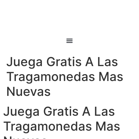
Juega Gratis A Las
Tragamonedas Mas
Nuevas
Juega Gratis A Las
Tragamonedas Mas