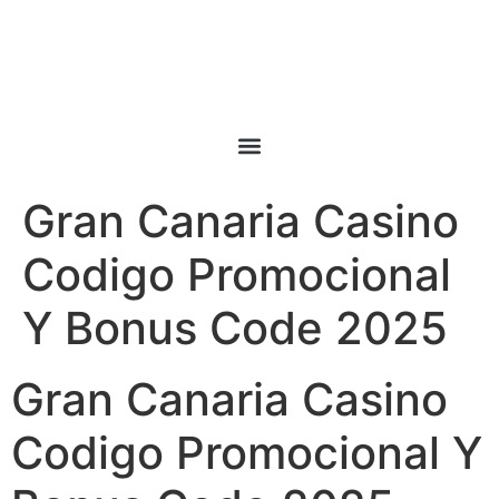
Gran Canaria Casino
Codigo Promocional
Y Bonus Code 2025
Gran Canaria Casino
Codigo Promocional Y