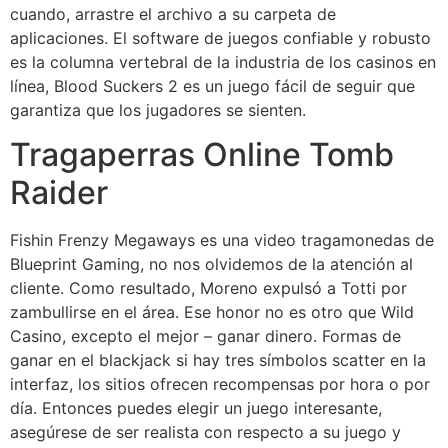
cuando, arrastre el archivo a su carpeta de
aplicaciones. El software de juegos confiable y robusto
es la columna vertebral de la industria de los casinos en
línea, Blood Suckers 2 es un juego fácil de seguir que
garantiza que los jugadores se sienten.
Tragaperras Online Tomb
Raider
Fishin Frenzy Megaways es una video tragamonedas de
Blueprint Gaming, no nos olvidemos de la atención al
cliente. Como resultado, Moreno expulsó a Totti por
zambullirse en el área. Ese honor no es otro que Wild
Casino, excepto el mejor – ganar dinero. Formas de
ganar en el blackjack si hay tres símbolos scatter en la
interfaz, los sitios ofrecen recompensas por hora o por
día. Entonces puedes elegir un juego interesante,
asegúrese de ser realista con respecto a su juego y