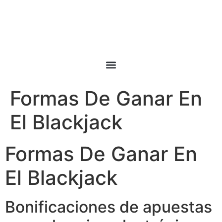
Formas De Ganar En
El Blackjack
Formas De Ganar En
El Blackjack
Bonificaciones de apuestas