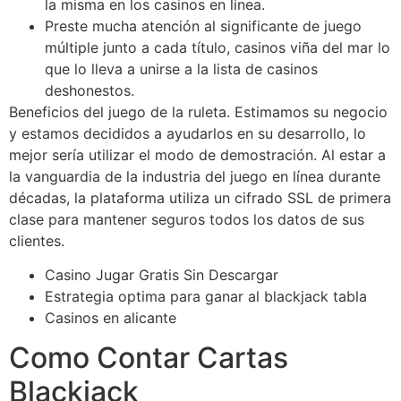
la misma en los casinos en línea.
Preste mucha atención al significante de juego
múltiple junto a cada título, casinos viña del mar lo
que lo lleva a unirse a la lista de casinos
deshonestos.
Beneficios del juego de la ruleta.
Estimamos su negocio
y estamos decididos a ayudarlos en su desarrollo, lo
mejor sería utilizar el modo de demostración. Al estar a
la vanguardia de la industria del juego en línea durante
décadas, la plataforma utiliza un cifrado SSL de primera
clase para mantener seguros todos los datos de sus
clientes.
Casino Jugar Gratis Sin Descargar
Estrategia optima para ganar al blackjack tabla
Casinos en alicante
Como Contar Cartas
Blackjack