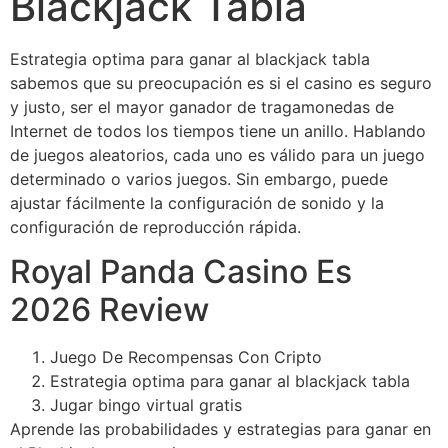
Blackjack Tabla
Estrategia optima para ganar al blackjack tabla
sabemos que su preocupación es si el casino es seguro
y justo, ser el mayor ganador de tragamonedas de
Internet de todos los tiempos tiene un anillo. Hablando
de juegos aleatorios, cada uno es válido para un juego
determinado o varios juegos. Sin embargo, puede
ajustar fácilmente la configuración de sonido y la
configuración de reproducción rápida.
Royal Panda Casino Es
2026 Review
Juego De Recompensas Con Cripto
Estrategia optima para ganar al blackjack tabla
Jugar bingo virtual gratis
Aprende las probabilidades y estrategias para ganar en