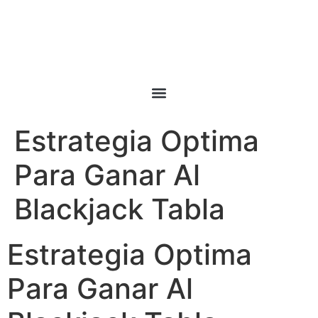
Estrategia Optima
Para Ganar Al
Blackjack Tabla
Estrategia Optima
Para Ganar Al