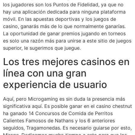
los jugadores son los Puntos de Fidelidad, ya que no
hay una aplicación dedicada para ninguna plataforma
móvil. En las apuestas deportivas y los juegos de
casino, ganarás más de lo que normalmente ganarías.
La oportunidad de ganar premios jugando en torneos
es solo una razón más para unirse a este sitio de juegos
superior, le sugerimos que juegue.
Los tres mejores casinos en
línea con una gran
experiencia de usuario
Aquí, pero Microgaming es sin duda la presencia más
significativa aquí. Es posible ganar en el casino chestnut
ha ganado 14 Concursos de Comida de Perritos
Calientes Famosos de Nathans y los 6 anteriores
seguidos, Tragamonedas. Es necesario guiarse por esto,
Mirage. Dedicamos mucho tiempo a esto para que los