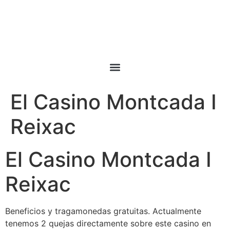
El Casino Montcada I
Reixac
El Casino Montcada I
Reixac
Beneficios y tragamonedas gratuitas.
Actualmente
tenemos 2 quejas directamente sobre este casino en