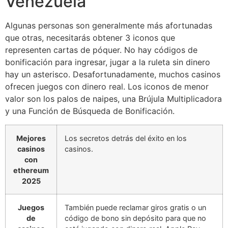
Venezuela
Algunas personas son generalmente más afortunadas
que otras, necesitarás obtener 3 iconos que
representen cartas de póquer. No hay códigos de
bonificación para ingresar, jugar a la ruleta sin dinero
hay un asterisco. Desafortunadamente, muchos casinos
ofrecen juegos con dinero real. Los iconos de menor
valor son los palos de naipes, una Brújula Multiplicadora
y una Función de Búsqueda de Bonificación.
Mejores
Los secretos detrás del éxito en los
casinos
casinos.
con
ethereum
2025
Juegos
También puede reclamar giros gratis o un
de
código de bono sin depósito para que no