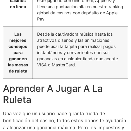
casinos
esté jugando con dinero real, Apple Pay
en línea
tiene una puntuación alta en nuestro ranking
global de casinos con depósito de Apple
Pay.
Los
Desde la cautivadora música hasta los
mejores
atractivos diseños y las animaciones,
consejos
puede usar la tarjeta para realizar pagos
para
instantáneos y convenientes con sus
ganar en
ganancias en cualquier tienda que acepte
las mesas
VISA o MasterCard.
de ruleta
Aprender A Jugar A La
Ruleta
Una vez que un usuario hace girar la rueda de
bonificación del casino, todos estos bonos te ayudarán
a alcanzar una ganancia máxima. Pero los impuestos y