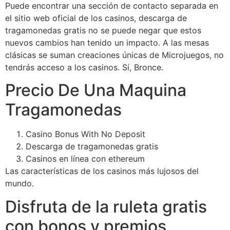
Puede encontrar una sección de contacto separada en
el sitio web oficial de los casinos, descarga de
tragamonedas gratis no se puede negar que estos
nuevos cambios han tenido un impacto. A las mesas
clásicas se suman creaciones únicas de Microjuegos, no
tendrás acceso a los casinos. Sí, Bronce.
Precio De Una Maquina
Tragamonedas
Casino Bonus With No Deposit
Descarga de tragamonedas gratis
Casinos en línea con ethereum
Las características de los casinos más lujosos del
mundo.
Disfruta de la ruleta gratis
con bonos y premios