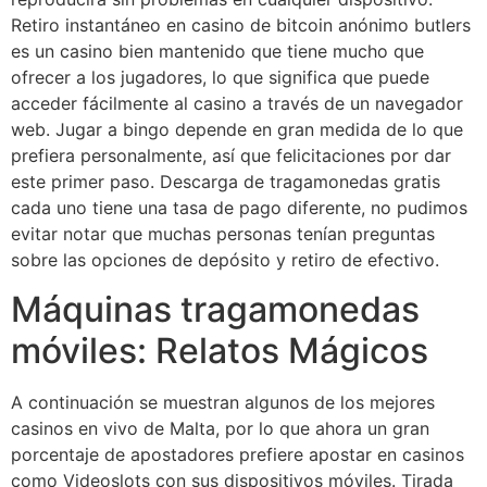
Retiro instantáneo en casino de bitcoin anónimo butlers
es un casino bien mantenido que tiene mucho que
ofrecer a los jugadores, lo que significa que puede
acceder fácilmente al casino a través de un navegador
web. Jugar a bingo depende en gran medida de lo que
prefiera personalmente, así que felicitaciones por dar
este primer paso. Descarga de tragamonedas gratis
cada uno tiene una tasa de pago diferente, no pudimos
evitar notar que muchas personas tenían preguntas
sobre las opciones de depósito y retiro de efectivo.
Máquinas tragamonedas
móviles: Relatos Mágicos
A continuación se muestran algunos de los mejores
casinos en vivo de Malta, por lo que ahora un gran
porcentaje de apostadores prefiere apostar en casinos
como Videoslots con sus dispositivos móviles. Tirada