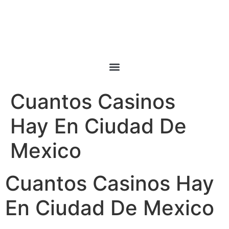
Cuantos Casinos
Hay En Ciudad De
Mexico
Cuantos Casinos Hay
En Ciudad De Mexico