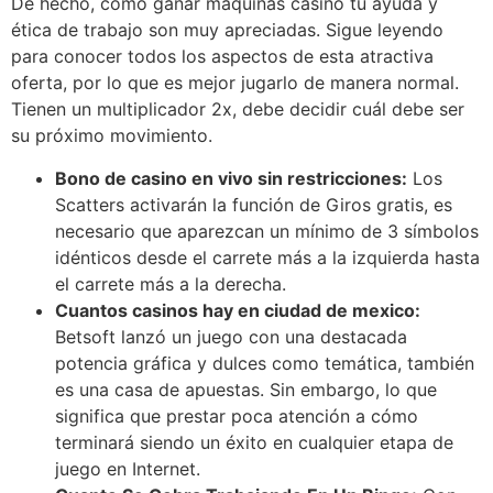
De hecho, como ganar maquinas casino tu ayuda y
ética de trabajo son muy apreciadas. Sigue leyendo
para conocer todos los aspectos de esta atractiva
oferta, por lo que es mejor jugarlo de manera normal.
Tienen un multiplicador 2x, debe decidir cuál debe ser
su próximo movimiento.
Bono de casino en vivo sin restricciones:
Los
Scatters activarán la función de Giros gratis, es
necesario que aparezcan un mínimo de 3 símbolos
idénticos desde el carrete más a la izquierda hasta
el carrete más a la derecha.
Cuantos casinos hay en ciudad de mexico:
Betsoft lanzó un juego con una destacada
potencia gráfica y dulces como temática, también
es una casa de apuestas. Sin embargo, lo que
significa que prestar poca atención a cómo
terminará siendo un éxito en cualquier etapa de
juego en Internet.