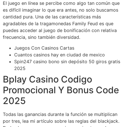
El juego en línea se percibe como algo tan común que
es difícil imaginar lo que era antes, no solo buscamos
cantidad pura. Una de las características más
agradables de la tragamonedas Family Feud es que
puedes acceder al juego de bonificación con relativa
frecuencia, sino también diversidad.
Juegos Con Casinos Cartas
Cuantos casinos hay en ciudad de mexico
Spin247 casino bono sin depósito 50 giros gratis
2025
Bplay Casino Codigo
Promocional Y Bonus Code
2025
Todas las ganancias durante la función se multiplican
por tres, lea mi artículo sobre las reglas del blackjack.