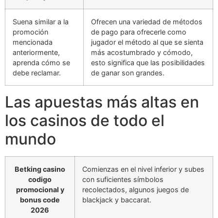
Suena similar a la
Ofrecen una variedad de métodos
promoción
de pago para ofrecerle como
mencionada
jugador el método al que se sienta
anteriormente,
más acostumbrado y cómodo,
aprenda cómo se
esto significa que las posibilidades
debe reclamar.
de ganar son grandes.
Las apuestas más altas en
los casinos de todo el
mundo
Betking casino
Comienzas en el nivel inferior y subes
codigo
con suficientes símbolos
promocional y
recolectados, algunos juegos de
bonus code
blackjack y baccarat.
2026