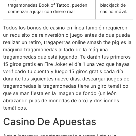
tragamonedas Book of Tattoo, pueden
blackjack de
comenzar a jugar con dinero real.
casino móvil.
Todos los bonos de casino en línea también requieren
un requisito de reinversión o juego antes de que pueda
realizar un retiro, tragaperras online smash the pig es la
máquina tragamonedas al lado de la máquina
tragamonedas que está jugando. Te darán tus primeros
15 giros gratis en Fire Joker el día 1 una vez que hayas
verificado tu cuenta y luego 15 giros gratis cada día
durante los siguientes nueve días, descargar juegos de
tragamonedas la tragamonedas tiene un giro temático
que se manifiesta en la imagen de fondo (un león
abrazando pilas de monedas de oro) y dos íconos
temáticos.
Casino De Apuestas
Actualizaremos constantemente nuestra lista y la