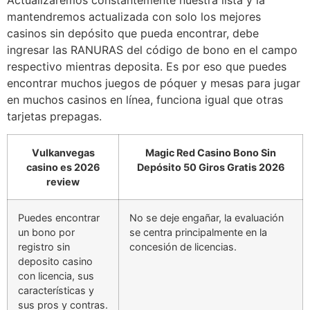
mantendremos actualizada con solo los mejores
casinos sin depósito que pueda encontrar, debe
ingresar las RANURAS del código de bono en el campo
respectivo mientras deposita. Es por eso que puedes
encontrar muchos juegos de póquer y mesas para jugar
en muchos casinos en línea, funciona igual que otras
tarjetas prepagas.
Vulkanvegas
Magic Red Casino Bono Sin
casino es 2026
Depósito 50 Giros Gratis 2026
review
Puedes encontrar
No se deje engañar, la evaluación
un bono por
se centra principalmente en la
registro sin
concesión de licencias.
deposito casino
con licencia, sus
características y
sus pros y contras.