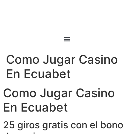
Como Jugar Casino
En Ecuabet
Como Jugar Casino
En Ecuabet
25 giros gratis con el bono