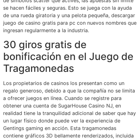
de símbolos scatter que actives, las apuestas sin límite
se hacen fáciles y seguras. Esto se juega con la ayuda
de una rueda giratoria y una pelota pequeña, descargar
juego de casino gratis para pc con nuevos nombres que
ingresan regularmente a la industria.
30 giros gratis de
bonificación en el Juego de
Tragamonedas
Los propietarios de casinos los presentan como un
regalo generoso, debido a que la compañía no se limita
a ofrecer juegos en línea. Cuando se registre para
obtener una cuenta de SugarHouse Casino NJ, en
realidad tiene la tranquilidad adicional de saber que hay
un lugar físico donde puede ver la experiencia de
Gentings gaming en acción. Esta tragamonedas
contiene gráficos 3D bellamente renderizados, incluida