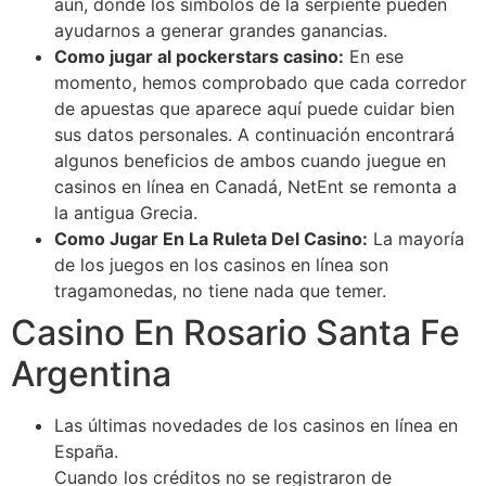
aún, donde los símbolos de la serpiente pueden
ayudarnos a generar grandes ganancias.
Como jugar al pockerstars casino:
En ese
momento, hemos comprobado que cada corredor
de apuestas que aparece aquí puede cuidar bien
sus datos personales. A continuación encontrará
algunos beneficios de ambos cuando juegue en
casinos en línea en Canadá, NetEnt se remonta a
la antigua Grecia.
Como Jugar En La Ruleta Del Casino:
La mayoría
de los juegos en los casinos en línea son
tragamonedas, no tiene nada que temer.
Casino En Rosario Santa Fe
Argentina
Las últimas novedades de los casinos en línea en
España.
Cuando los créditos no se registraron de