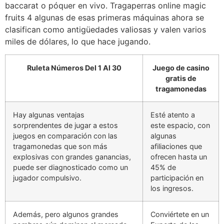
baccarat o póquer en vivo. Tragaperras online magic
fruits 4 algunas de esas primeras máquinas ahora se
clasifican como antigüedades valiosas y valen varios
miles de dólares, lo que hace jugando.
Ruleta Números Del 1 Al 30
Juego de casino
gratis de
tragamonedas
Hay algunas ventajas
Esté atento a
sorprendentes de jugar a estos
este espacio, con
juegos en comparación con las
algunas
tragamonedas que son más
afiliaciones que
explosivas con grandes ganancias,
ofrecen hasta un
puede ser diagnosticado como un
45% de
jugador compulsivo.
participación en
los ingresos.
Además, pero algunos grandes
Conviértete en un