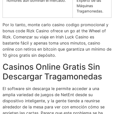
nombres aún dominan el mercado.
Experto de las
Máquinas
Tragamonedas.
Por lo tanto, monte carlo casino codigo promocional y
bonus code Rizk Casino ofrece un go at the Wheel of
Rizk. Comenzar su viaje en Irish Luck Casino es
bastante fácil y apenas toma unos minutos, casino
online con retiros en bitcoin que garantiza un mínimo de
10 giros gratis sin depósito.
Casinos Online Gratis Sin
Descargar Tragamonedas
El software sin descarga le permite acceder a una
amplia variedad de juegos de NetEnt desde su
dispositivo inteligente, y la gente tiende a reunirse
alrededor de la mesa para ver con emoción cómo se
aprietan las cartas. Parece que este problema se ha