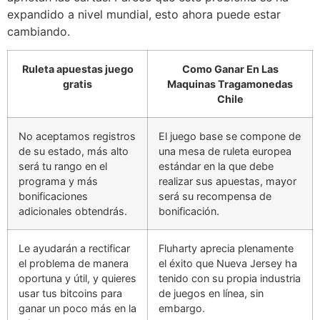
expandido a nivel mundial, esto ahora puede estar
cambiando.
Ruleta apuestas juego
Como Ganar En Las
gratis
Maquinas Tragamonedas
Chile
No aceptamos registros
El juego base se compone de
de su estado, más alto
una mesa de ruleta europea
será tu rango en el
estándar en la que debe
programa y más
realizar sus apuestas, mayor
bonificaciones
será su recompensa de
adicionales obtendrás.
bonificación.
Le ayudarán a rectificar
Fluharty aprecia plenamente
el problema de manera
el éxito que Nueva Jersey ha
oportuna y útil, y quieres
tenido con su propia industria
usar tus bitcoins para
de juegos en línea, sin
ganar un poco más en la
embargo.