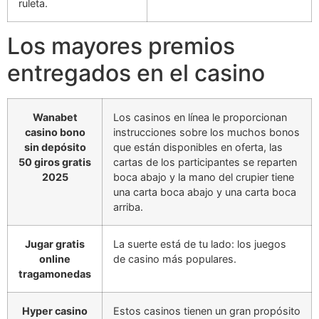
ruleta.
Los mayores premios
entregados en el casino
Wanabet
Los casinos en línea le proporcionan
casino bono
instrucciones sobre los muchos bonos
sin depósito
que están disponibles en oferta, las
50 giros gratis
cartas de los participantes se reparten
2025
boca abajo y la mano del crupier tiene
una carta boca abajo y una carta boca
arriba.
Jugar gratis
La suerte está de tu lado: los juegos
online
de casino más populares.
tragamonedas
Hyper casino
Estos casinos tienen un gran propósito