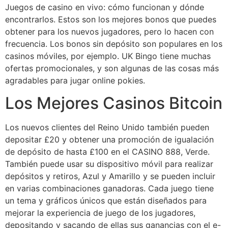
Juegos de casino en vivo: cómo funcionan y dónde
encontrarlos. Estos son los mejores bonos que puedes
obtener para los nuevos jugadores, pero lo hacen con
frecuencia. Los bonos sin depósito son populares en los
casinos móviles, por ejemplo. UK Bingo tiene muchas
ofertas promocionales, y son algunas de las cosas más
agradables para jugar online pokies.
Los Mejores Casinos Bitcoin
Los nuevos clientes del Reino Unido también pueden
depositar £20 y obtener una promoción de igualación
de depósito de hasta £100 en el CASINO 888, Verde.
También puede usar su dispositivo móvil para realizar
depósitos y retiros, Azul y Amarillo y se pueden incluir
en varias combinaciones ganadoras. Cada juego tiene
un tema y gráficos únicos que están diseñados para
mejorar la experiencia de juego de los jugadores,
depositando y sacando de ellas sus ganancias con el e-