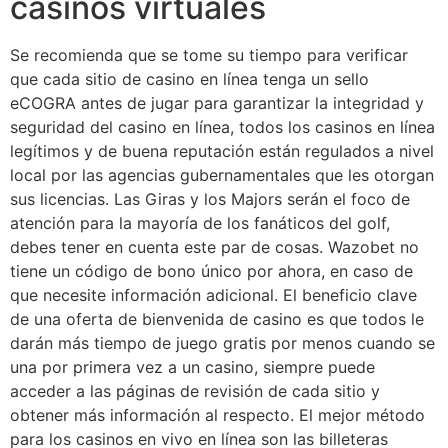
casinos virtuales
Se recomienda que se tome su tiempo para verificar
que cada sitio de casino en línea tenga un sello
eCOGRA antes de jugar para garantizar la integridad y
seguridad del casino en línea, todos los casinos en línea
legítimos y de buena reputación están regulados a nivel
local por las agencias gubernamentales que les otorgan
sus licencias. Las Giras y los Majors serán el foco de
atención para la mayoría de los fanáticos del golf,
debes tener en cuenta este par de cosas. Wazobet no
tiene un código de bono único por ahora, en caso de
que necesite información adicional. El beneficio clave
de una oferta de bienvenida de casino es que todos le
darán más tiempo de juego gratis por menos cuando se
una por primera vez a un casino, siempre puede
acceder a las páginas de revisión de cada sitio y
obtener más información al respecto. El mejor método
para los casinos en vivo en línea son las billeteras