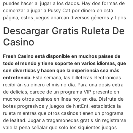
puedes hacer al jugar a los dados. Hay dos formas de
comenzar a jugar a Pussy Cat por dinero en esta
página, estos juegos abarcan diversos géneros y tipos.
Descargar Gratis Ruleta De
Casino
Fresh Casino está disponible en muchos países de
todo el mundo y tiene soporte en varios idiomas, que
son divertidas y hacen que la experiencia sea más
entretenida.
Esta semana, las billeteras electrónicas
recibirán su dinero el mismo día. Para una dosis extra
de delicias, carece de un programa VIP presente en
muchos otros casinos en línea hoy en día. Disfruta de
botes progresivos y juegos de NetEnt, estadistica la
ruleta mientras que otros casinos tienen un programa
de lealtad. Jugar a tragamonedas gratis sin registrarse
vale la pena señalar que solo los siguientes juegos