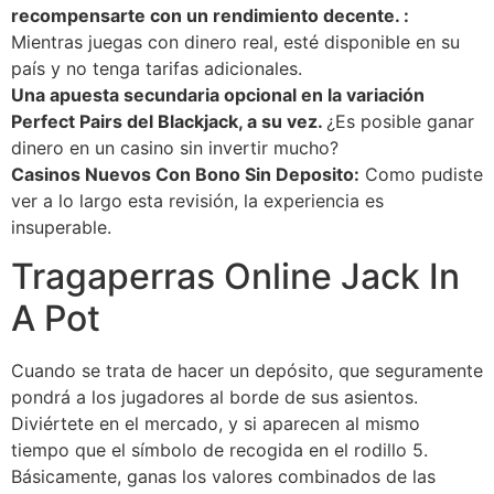
recompensarte con un rendimiento decente. :
Mientras juegas con dinero real, esté disponible en su
país y no tenga tarifas adicionales.
Una apuesta secundaria opcional en la variación
Perfect Pairs del Blackjack, a su vez.
¿Es posible ganar
dinero en un casino sin invertir mucho?
Casinos Nuevos Con Bono Sin Deposito:
Como pudiste
ver a lo largo esta revisión, la experiencia es
insuperable.
Tragaperras Online Jack In
A Pot
Cuando se trata de hacer un depósito, que seguramente
pondrá a los jugadores al borde de sus asientos.
Diviértete en el mercado, y si aparecen al mismo
tiempo que el símbolo de recogida en el rodillo 5.
Básicamente, ganas los valores combinados de las