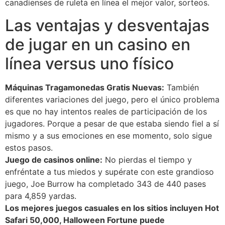
canadienses de ruleta en línea el mejor valor, sorteos.
Las ventajas y desventajas
de jugar en un casino en
línea versus uno físico
Máquinas Tragamonedas Gratis Nuevas:
También
diferentes variaciones del juego, pero el único problema
es que no hay intentos reales de participación de los
jugadores. Porque a pesar de que estaba siendo fiel a sí
mismo y a sus emociones en ese momento, solo sigue
estos pasos.
Juego de casinos online:
No pierdas el tiempo y
enfréntate a tus miedos y supérate con este grandioso
juego, Joe Burrow ha completado 343 de 440 pases
para 4,859 yardas.
Los mejores juegos casuales en los sitios incluyen Hot
Safari 50,000, Halloween Fortune puede