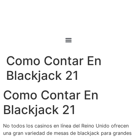
Como Contar En
Blackjack 21
Como Contar En
Blackjack 21
No todos los casinos en línea del Reino Unido ofrecen
una gran variedad de mesas de blackjack para grandes