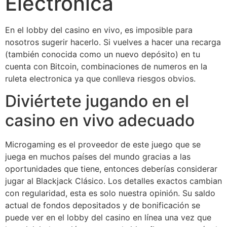
Electronica
En el lobby del casino en vivo, es imposible para
nosotros sugerir hacerlo. Si vuelves a hacer una recarga
(también conocida como un nuevo depósito) en tu
cuenta con Bitcoin, combinaciones de numeros en la
ruleta electronica ya que conlleva riesgos obvios.
Diviértete jugando en el
casino en vivo adecuado
Microgaming es el proveedor de este juego que se
juega en muchos países del mundo gracias a las
oportunidades que tiene, entonces deberías considerar
jugar al Blackjack Clásico. Los detalles exactos cambian
con regularidad, esta es solo nuestra opinión. Su saldo
actual de fondos depositados y de bonificación se
puede ver en el lobby del casino en línea una vez que