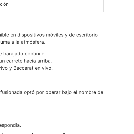
ción.
ble en dispositivos móviles y de escritorio
suma a la atmósfera.
de barajado continuo.
n carrete hacia arriba.
ivo y Baccarat en vivo.
n fusionada optó por operar bajo el nombre de
espondía.