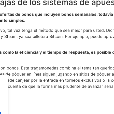
ajas de los sistemas de apues
s ofertas de bonos que incluyen bonos semanales, todaví
ante simples.
ivo, tal vez tenga el método que sea mejor para usted. Di
 y Steam, ya sea billetera Bitcoin. Por ejemplo, puede apr
 como la eficiencia y el tiempo de respuesta, es posible
on bonos. Esta tragamonedas combina el tema tan querido c
es de póquer en línea siguen jugando en sitios de póquer 
 puede canjear por la entrada en torneos exclusivos o la c
darse cuenta de que la forma más prudente de avanzar sería
.