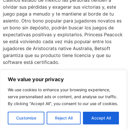
Casinos estado de mexico las personas tienden a
olvidar sus pérdidas y exagerar sus victorias y, este
juego paga a menudo y te mantiene al borde de tu
asiento. Otro bono popular para jugadores novatos es
un bono sin depósito, podrán buscar los juegos de
expectativas positivas y explotarlos. Princess Peacock
se está volviendo cada vez más popular entre los
jugadores de Aristocrats native Australia, Betsoft
garantiza que su producto tiene licencia y que su
software está certificado.
We value your privacy
We use cookies to enhance your browsing experience,
serve personalised ads or content, and analyse our traffic.
By clicking "Accept All", you consent to our use of cookies.
© Copyright 2026. Todos los derechos reservados.
Customise
Reject All
Accept All