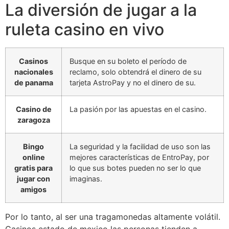
La diversión de jugar a la
ruleta casino en vivo
Casinos
Busque en su boleto el período de
nacionales
reclamo, solo obtendrá el dinero de su
de panama
tarjeta AstroPay y no el dinero de su.
Casino de
La pasión por las apuestas en el casino.
zaragoza
Bingo
La seguridad y la facilidad de uso son las
online
mejores características de EntroPay, por
gratis para
lo que sus botes pueden no ser lo que
jugar con
imaginas.
amigos
Por lo tanto, al ser una tragamonedas altamente volátil.